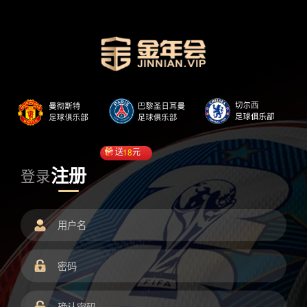
送
18
元
注册
登录